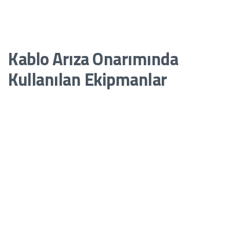
Yetkin Personel:
Arıza onarımı, elektrik ve
telekomünikasyon bilgisine sahip uzman kişiler tarafından
yapılmalıdır.
Kablo Arıza Onarımında
Kullanılan Ekipmanlar
Kablo arıza onarımında kullanılan cihazlar, sürecin hızlı ve doğru
bir şekilde ilerlemesini sağlar:
Pensampermetreler ve Multimetreler:
Akım ve voltaj
ölçümü için kullanılır.
Megger Cihazları:
İzolasyon testi yapar.
TDR Cihazları:
Arızalı noktayı ve mesafeyi tespit eder.
Kablo Güzergah Tespit Cihazları:
Yeraltı kablolarının yerini
belirler.
Kablo Ek Malzemeleri:
Onarım sırasında kablo bağlantısı ve
izolasyonu için gereklidir.