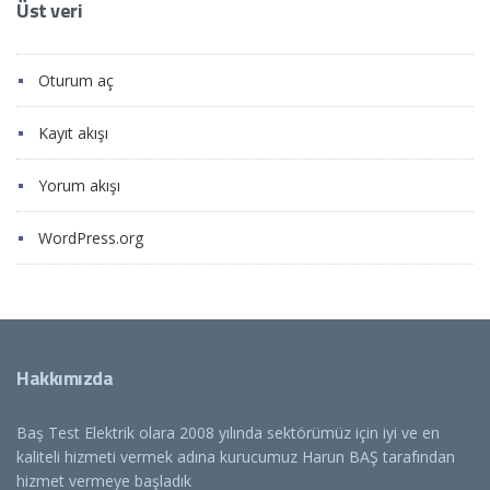
Üst veri
Oturum aç
Kayıt akışı
Yorum akışı
WordPress.org
Hakkımızda
Baş Test Elektrik olara 2008 yılında sektörümüz için iyi ve en
kaliteli hizmeti vermek adına kurucumuz Harun BAŞ tarafından
hizmet vermeye başladık