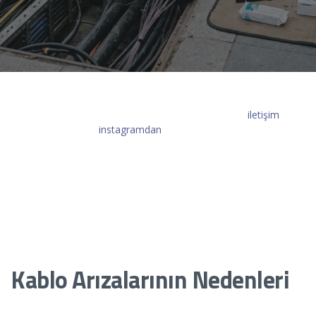
Kablo Arıza Onarımı hakkında detaylı bilgi almak için
iletişim
sayfamızdan ya da
instagramdan
bize ulaşabilirsiniz. Kablo arıza
onarımı, elektrik, iletişim ve veri iletim kablolarında oluşan
sorunların tespit edilip güvenli bir şekilde giderilmesini kapsayan
önemli bir süreçtir. Elektrik ve telekomünikasyon altyapılarında,
kabloların zarar görmesi ciddi enerji kesintilerine veya iletişim
sorunlarına yol açabilir. Bu nedenle, kablo arızalarının hızlı ve
etkili bir şekilde onarılması, hem bireysel hem de kurumsal
anlamda hayati öneme sahiptir.
Kablo Arızalarının Nedenleri
Kablo arızaları birçok farklı sebepten kaynaklanabilir. Bunlar