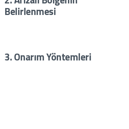
Belirlenmesi
Tespit işlemlerinden sonra, arızalı kablo bölgesi işaretlenir ve
onarım için hazırlanır. Yeraltı kablolarında, arızalı noktanın
kazılması veya erişilmesi gerekebilir.
3. Onarım Yöntemleri
Arızalı kabloların onarımı, kablo tipine ve arızanın türüne göre
değişir:
Bağlantı Elemanları ile Onarım:
Küçük hasarlarda, özel
kablo ekleri veya bağlantı klemensleri kullanılır.
Kablo Değişimi:
Eğer kablo tamamen hasar görmüşse, ilgili
bölüm değiştirilir.
Yalıtım Onarımı:
İzolasyonu bozulan kablolar, uygun yalıtım
malzemeleri ile korunur.
Termal ve Soğuk Shrink Malzemeler:
Yeraltı kablolarında