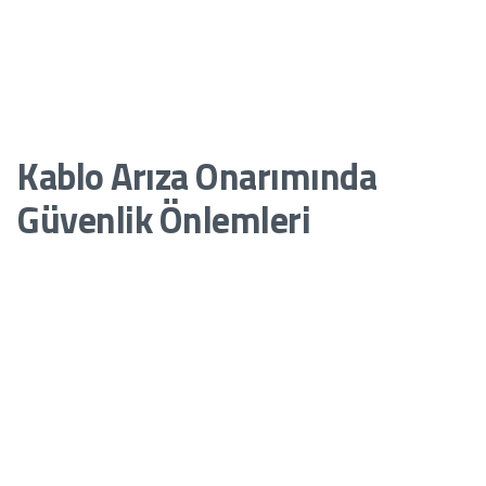
Akım ve Voltaj Testleri:
Arızalı bölgenin tam olarak tespit
edilmesini sağlar.
Yeraltı kablo arızalarının hızlı tespiti, hem zaman hem de maliyet
açısından büyük avantaj sağlar.
Kablo Arıza Onarımında
Güvenlik Önlemleri
Kablo onarımında güvenlik her zaman önceliklidir. Dikkat
edilmesi gereken bazı noktalar:
Elektrik Kesintisi:
Onarım sırasında mutlaka ilgili hattın
enerjisi kesilmelidir.
Kişisel Koruyucu Donanım:
İzolasyon eldiveni, güvenlik
gözlüğü ve uygun iş elbiseleri kullanılmalıdır.
Uyarı İşaretleri:
Çalışma alanında güvenlik şeritleri ve uyarı
tabelaları bulunmalıdır.