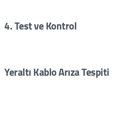
izolasyonu güçlendirmek için kullanılır.
4. Test ve Kontrol
Onarım tamamlandıktan sonra, kablonun düzgün çalışıp
çalışmadığını kontrol etmek için testler yapılır. Bu aşama, ileride
tekrar arıza oluşmasını önlemek için kritik öneme sahiptir.
Yeraltı Kablo Arıza Tespiti
Yeraltı kabloları, hem elektrik hem de telekomünikasyon
altyapısında yaygın olarak kullanılır. Bu kabloların arızalanması
durumunda, doğru tespit yöntemleri uygulanmalıdır:
TDR Ölçümü:
Kablonun uzunluğu boyunca arızalı noktayı
belirler.
Kablo Güzergah Tespit Cihazları:
Kablonun yerini ve
güzergahını kesin olarak saptar.