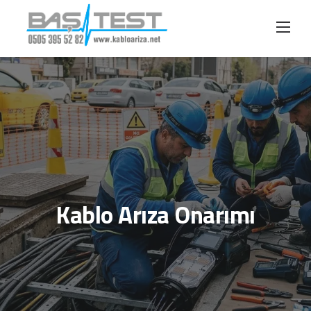
Skip
to
content
Kablo Arıza Onarımı